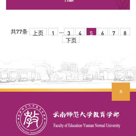
...
共77条
上页
1
3
4
5
6
7
8
下页