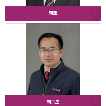
刘坚
刘六生