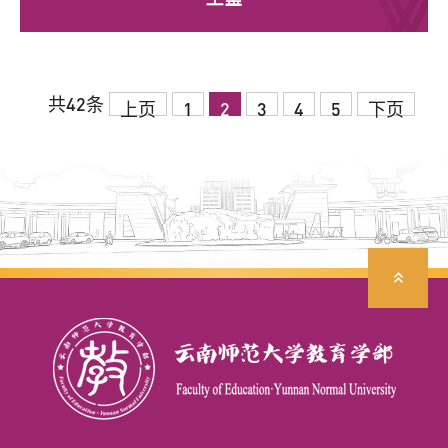
共42条
上页
1
2
3
4
5
下页