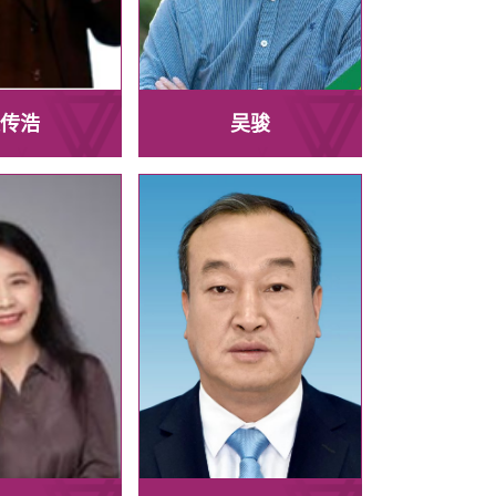
传浩
吴骏