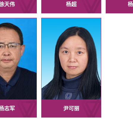
徐天伟
杨超
杨
杨志军
尹可丽