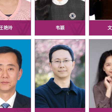
王艳玲
韦颖
文