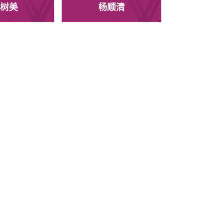
树美
杨顺清