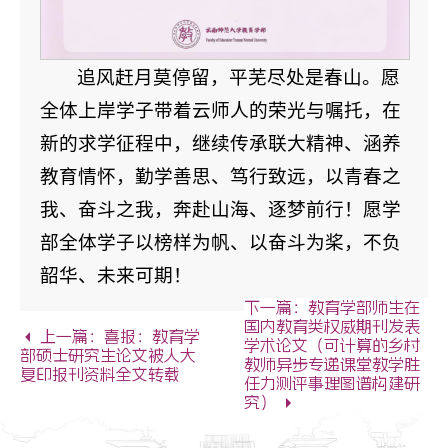
追风赶月莫停留，平芜尽处是春山。愿
全体上岸学子带着云师人的荣光与嘱托，在
新的求学征程中，继续传承联大精神、涵养
教育情怀，勤学善思、笃行致远，以青春之
我、奋斗之我，奔赴山海、逐梦前行！愿学
部全体学子以榜样为帆、以奋斗为桨，不负
韶华、未来可期！
下一篇：教育学部师生在
国内教育类权威期刊发表
上一篇：喜报：教育学
学术论文（可计算的乡村
部硕士研究生论文被人大
教师异步专递课堂教学胜
复印报刊资料全文转载
任力测评事理图谱构建研
究）