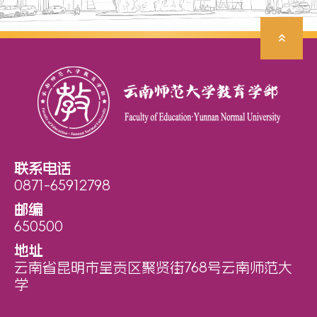
联系电话
0871-65912798
邮编
650500
地址
云南省昆明市呈贡区聚贤街768号云南师范大
学