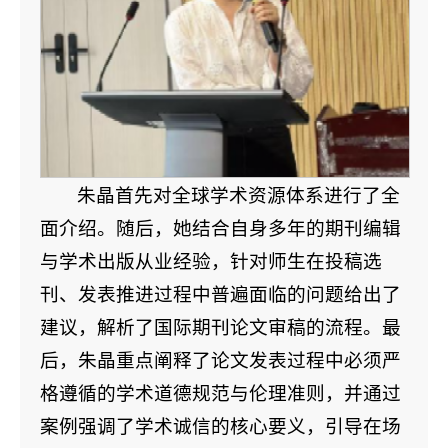
朱晶首先对全球学术资源体系进行了全
面介绍。随后，她结合自身多年的期刊编辑
与学术出版从业经验，针对师生在投稿选
刊、发表推进过程中普遍面临的问题给出了
建议，解析了国际期刊论文审稿的流程。最
后，朱晶重点阐释了论文发表过程中必须严
格遵循的学术道德规范与伦理准则，并通过
案例强调了学术诚信的核心要义，引导在场