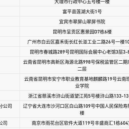
大理市行政中心五号楼一楼
富平县莲湖大街1号
宜宾市翠屏山翠屏书院
昆明市呈贡区惠景园D7栋6楼
广州市白云区嘉禾街长红长湴工业二路26号一楼10
昆明市春城路289号昆明国际会展中心老馆3层3-8
云南省昆明市高新区海源北路998号保税监管区二期
二层
云南省昆明市安宁市职业教育基地麒麟路19号云南
业学院
浙江省慈溪市浒山街道望江苑5号楼浒山路133-13
分公司
辽宁省大连市沙河口区白山路109号中国人民保险寿
楼
公司
南京市雨花台区软件大道119号丰盛商汇1栋604