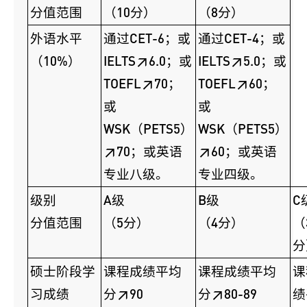
分值范围
（10分）
（8分）
外语水平
通过CET-6；或
通过CET-4；或
（10%）
IELTS≥6.0；或
IELTS≥5.0；或
TOEFL≥70；
TOEFL≥60；
或
或
WSK（PETS5）
WSK（PETS5）
≥70；或英语
≥60；或英语
专业八级。
专业四级。
级别
A级
B级
C
分值范围
（5分）
（4分）
（
分
硕士阶段学
课程成绩平均
课程成绩平均
课
习成绩
分≥90
分≥80-89
绩